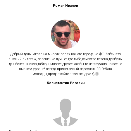
Роман Иванов
Добрый день! Играл на многих полях нашего города,но ФП Zабей это
высший пилотаж, освещение лучшее где-либо,качество газона,трибуны
для болельщиков,табло,и многое другое как бы то не звучало,но все на
высшем уровне! всегда приветливый персонал! 👍🏻 Ребята
молодцы,продолжайте в том же духе.💪🏻
Коснстантин Рогозин